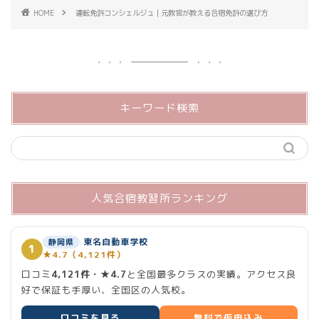
HOME
運転免許コンシェルジュ｜元教官が教える合宿免許の選び方
キーワード検索
人気合宿教習所ランキング
東名自動車学校
静岡県
1
★4.7（4,121件）
口コミ
4,121件・★4.7
と全国最多クラスの実績。アクセス良
好で保証も手厚い、全国区の人気校。
口コミを見る
無料で仮申込み