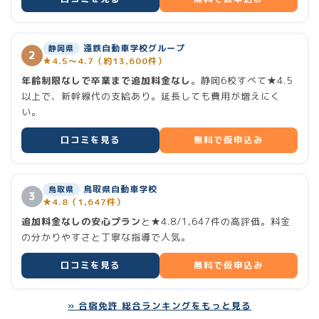
ホーム
遠鉄自動車学校グループ
静岡県
2
ランキング
★4.5〜4.7（約13,600件）
年齢制限なしで卒業まで追加料金なし
。静岡6校すべて★4.5
以上で、新幹線代の支給あり。延長しても費用が増えにく
合宿免許 総合ランキング
い。
普通二輪（バイク）
口コミを見る
無料で仮申込み
大型二輪
鳥取県自動車学校
鳥取県
3
★4.8（1,647件）
小型二輪
追加料金なしの安心プラン
と★4.8/1,647件の高評価。料金
の分かりやすさと丁寧な指導で人気。
中型二種
口コミを見る
無料で仮申込み
大型二種
» 合宿免許 総合ランキングをもっと見る