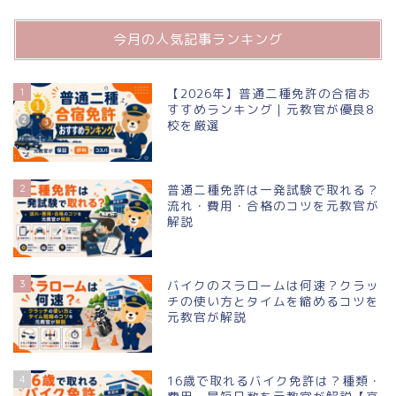
牽引・大特
今月の人気記事ランキング
仮免許
1
【2026年】普通二種免許の合宿お
すすめランキング｜元教官が優良8
料金が安い順
校を厳選
出発地（エリア）別
2
普通二種免許は一発試験で取れる？
流れ・費用・合格のコツを元教官が
解説
都道府県別
教習所の口コミ
3
バイクのスラロームは何速？クラッ
チの使い方とタイムを縮めるコツを
元教官が解説
エリアから探す（一覧）
東北地方
4
16歳で取れるバイク免許は？種類・