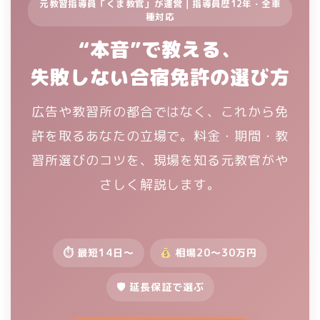
元教習指導員「くま教官」が運営｜指導員歴12年・全車
種対応
“本音”で教える、
失敗しない合宿免許の選び方
広告や教習所の都合ではなく、これから免
許を取るあなたの立場で。料金・期間・教
習所選びのコツを、現場を知る元教官がや
さしく解説します。
⏱ 最短14日〜
相場20〜30万円
🛡 延長保証で選ぶ