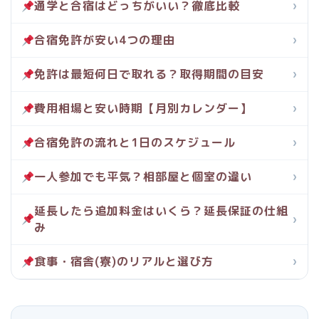
通学と合宿はどっちがいい？徹底比較
›
合宿免許が安い4つの理由
›
免許は最短何日で取れる？取得期間の目安
›
費用相場と安い時期【月別カレンダー】
›
合宿免許の流れと1日のスケジュール
›
一人参加でも平気？相部屋と個室の違い
›
延長したら追加料金はいくら？延長保証の仕組
›
み
食事・宿舎(寮)のリアルと選び方
›