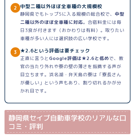
中型二種以外ほぼ全車種の大規模校
2
静岡県でもトップ5に入る規模の総合校で、
中型
二種以外のほぼ全車種に対応
。合宿料金には毎
日3食が付きます（おかわりは有料）。取りたい
車種が多い人には選択肢の広い学校です。
★2.6という評価は要チェック
3
正直に言うと
Google評価は★2.6と低め
で、教
官の当たり外れや寮の壁の薄さを指摘する声が
目立ちます。浜名湖・弁天島の寮は「寮長さん
が優しい」という声もあり、割り切れるかが分
かれ目です。
静岡県セイブ自動車学校のリアルな口
コミ・評判