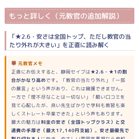
もっと詳しく（元教官の追加解説）
「★2.6・安さは全国トップ、ただし教官の当
ホーム
たり外れが大きい」を正直に読み解く
ランキング
元教官メモ
正直にお伝えすると、静岡セイブは
★2.6・★1の割
合宿免許 総合ランキング
合がかなり高め
です。「教官の当たり外れ」「一部
の暴言」という声があり、これは擁護できません。
普通二輪（バイク）
一方で「理不尽なことは一切ない」「酷い口コミを
見て心配したが、良い先生ばかりで学科も教習も楽
大型二輪
しくストレート卒業できた」という声もあります。
最大の魅力は
料金の安さ（全国トップクラス）と交
小型二輪
通費の手厚さ（最大17,140円支給）
。
安さ最優先で
割り切れる人
に向き、やさしい雰囲気重視なら他校