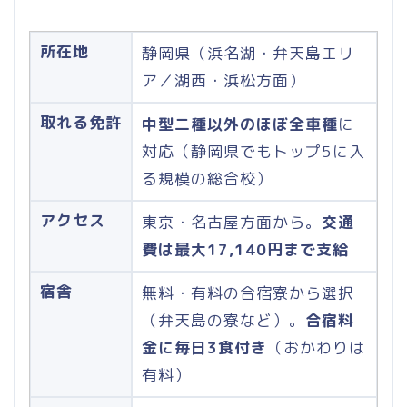
所在地
静岡県（浜名湖・弁天島エリ
ア／湖西・浜松方面）
取れる免許
中型二種以外のほぼ全車種
に
対応（静岡県でもトップ5に入
る規模の総合校）
アクセス
東京・名古屋方面から。
交通
費は最大17,140円まで支給
宿舎
無料・有料の合宿寮から選択
（弁天島の寮など）。
合宿料
金に毎日3食付き
（おかわりは
有料）