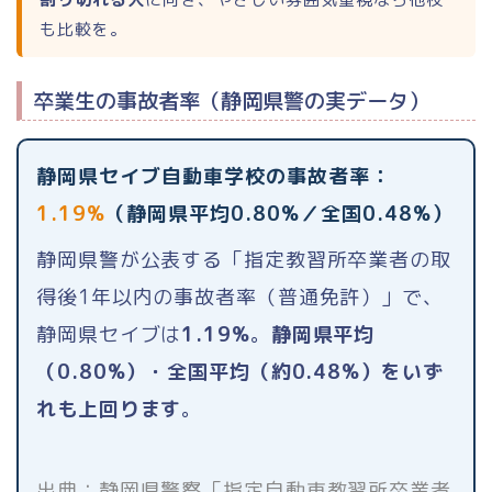
中型二種
も比較を。
大型二種
卒業生の事故者率（静岡県警の実データ）
牽引・大特
静岡県セイブ自動車学校の事故者率：
仮免許
1.19%
（静岡県平均0.80%／全国0.48%）
静岡県警が公表する「指定教習所卒業者の取
料金が安い順
得後1年以内の事故者率（普通免許）」で、
出発地（エリア）別
静岡県セイブは
1.19%
。
静岡県平均
（0.80%）・全国平均（約0.48%）をいず
都道府県別
れも上回ります
。
教習所の口コミ
出典：静岡県警察「指定自動車教習所卒業者