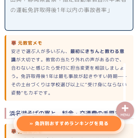
エリアから探す（一覧）
の運転免許取得後1年以内の事故者率」
東北地方
甲信越
元教官メモ
安さで選ぶ人が多いぶん、
最初にきちんと教わる意
関東地方
識
が大切です。教官の当たり外れの声があるので、
合わないと感じたら受付に担当変更を相談しましょ
バイク免許
う。免許取得後1年は最も事故が起きやすい時期——
その土台づくりは学校選び以上に“受け身にならない
姿勢”もカギです。
浜名湖そばの寮と、料金・交通費の手厚さ
MENU
» 免許別おすすめランキングを見る
元教官メモ