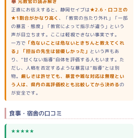
元教官の読み解き
正直にお伝えすると、静岡セイブは
★2.6・口コミの
★1割合がかなり高く
、「教官の当たり外れ」「一部
の暴言・態度」「教官によって指示が違う」という
声が目立ちます。ここは軽視できない事実です。
一方で
「危ないことは危ないときちんと教えてくれ
る」「担当の先生は皆優しかった」
という声もあ
り、”甘くない指導”自体を評価する人もいます。た
だし、人格を否定するような暴言は”指導”とは別
物。
厳しさは許せても、暴言や雑な対応は無理とい
う人は、県内の高評価校とも比較してから決める
の
が安全です。
食事・宿舎の口コミ
★★★★★