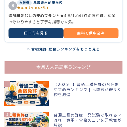
鳥取県自動車学校
鳥取県
3
★4.8（1,647件）
小型二輪
追加料金なしの安心プラン
と★4.8/1,647件の高評価。料金
の分かりやすさと丁寧な指導で人気。
中型二種
口コミを見る
無料で仮申込み
大型二種
» 合宿免許 総合ランキングをもっと見る
牽引・大特
今月の人気記事ランキング
仮免許
1
【2026年】普通二種免許の合宿お
すすめランキング｜元教官が優良8
料金が安い順
校を厳選
出発地（エリア）別
2
普通二種免許は一発試験で取れる？
流れ・費用・合格のコツを元教官が
解説
都道府県別