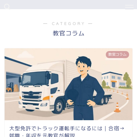
― CATEGORY ―
教官コラム
教官コラム
大型免許でトラック運転手になるには｜合宿→
就職・年収を元教官が解説