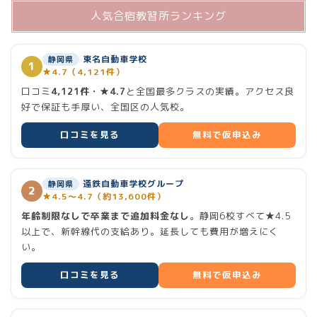
人気合宿教習所ランキング
東名自動車学校
静岡県
1
★4.7（4,121件）
口コミ
4,121件・★4.7
と全国最多クラスの実績。アクセス良
好で保証も手厚い、全国区の人気校。
口コミを見る
無料で仮申込み
ホーム
遠鉄自動車学校グループ
静岡県
2
ランキング
★4.5〜4.7（約13,600件）
年齢制限なしで卒業まで追加料金なし
。静岡6校すべて★4.5
以上で、新幹線代の支給あり。延長しても費用が増えにく
合宿免許 総合ランキング
い。
普通二輪（バイク）
口コミを見る
無料で仮申込み
大型二輪