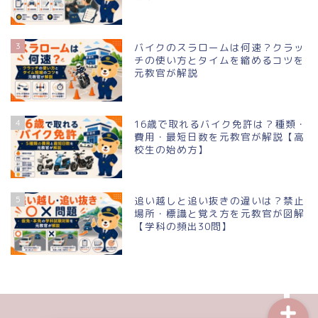
教習所の口コミ
3
バイクのスラロームは何速？クラッ
チの使い方とタイムを縮めるコツを
元教官が解説
エリアから探す（一覧）
東北地方
4
16歳で取れるバイク免許は？種類・
費用・最短日数を元教官が解説【高
校生の始め方】
甲信越
関東地方
5
追い越しと追い抜きの違いは？禁止
場所・標識と覚え方を元教官が図解
【学科の頻出30問】
バイク免許