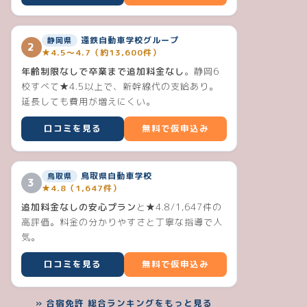
遠鉄自動車学校グループ
静岡県
2
★4.5〜4.7（約13,600件）
年齢制限なしで卒業まで追加料金なし
。静岡6
校すべて★4.5以上で、新幹線代の支給あり。
延長しても費用が増えにくい。
口コミを見る
無料で仮申込み
鳥取県自動車学校
鳥取県
3
★4.8（1,647件）
追加料金なしの安心プラン
と★4.8/1,647件の
高評価。料金の分かりやすさと丁寧な指導で人
気。
口コミを見る
無料で仮申込み
» 合宿免許 総合ランキングをもっと見る