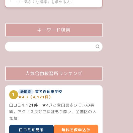
い・気さくな指導」を求める人に
キーワード検索
人気合宿教習所ランキング
東名自動車学校
静岡県
1
★4.7（4,121件）
口コミ
4,121件・★4.7
と全国最多クラスの実
績。アクセス良好で保証も手厚い、全国区の人
気校。
口コミを見る
無料で仮申込み