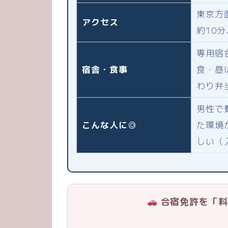
東京方
アクセス
約10
専用宿
宿舎・食事
食・昼
わり弁
男性で
こんな人に◎
た環境
しい（
合宿免許を「料