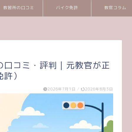
教習所の口コミ
バイク免許
教官コラム
の口コミ・評判｜元教官が正
免許）
2026年7月1日
/
2026年8月3日