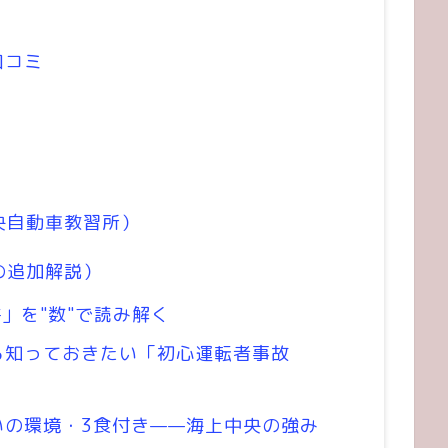
口コミ
央自動車教習所）
の追加解説）
件」を"数"で読み解く
ら知っておきたい「初心運転者事故
いの環境・3食付き——海上中央の強み