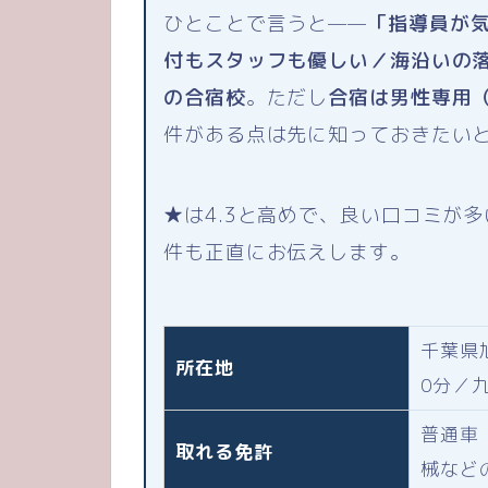
ひとことで言うと——
「指導員が
付もスタッフも優しい／海沿いの
の合宿校
。ただし
合宿は男性専用
件がある点は先に知っておきたい
★は4.3と高めで、良い口コミが
件も正直にお伝えします。
千葉県
所在地
0分／
普通車
取れる免許
械など