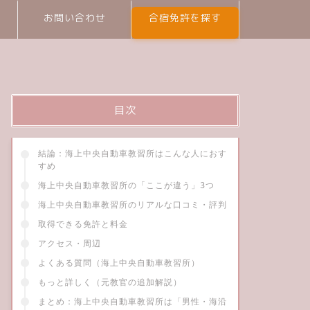
お問い合わせ
合宿免許を探す
目次
結論：海上中央自動車教習所はこんな人におす
すめ
海上中央自動車教習所の「ここが違う」3つ
海上中央自動車教習所のリアルな口コミ・評判
取得できる免許と料金
アクセス・周辺
よくある質問（海上中央自動車教習所）
もっと詳しく（元教官の追加解説）
まとめ：海上中央自動車教習所は「男性・海沿