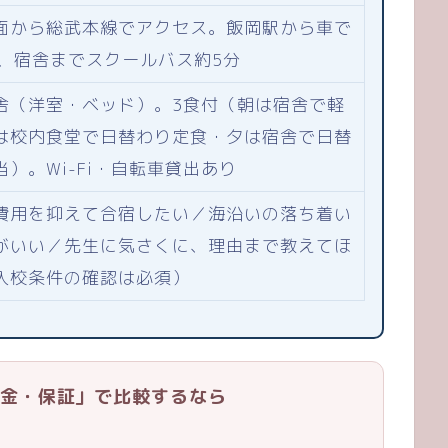
面から総武本線でアクセス。飯岡駅から車で
分、宿舎までスクールバス約5分
舎（洋室・ベッド）。3食付（朝は宿舎で軽
は校内食堂で日替わり定食・夕は宿舎で日替
当）。Wi-Fi・自転車貸出あり
費用を抑えて合宿したい／海沿いの落ち着い
がいい／先生に気さくに、理由まで教えてほ
入校条件の確認は必須）
金・保証」で比較するなら