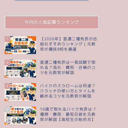
今月の人気記事ランキング
【2026年】普通二種免許の合
1
宿おすすめランキング｜元教
官が優良8校を厳選
普通二種免許は一発試験で取
2
れる？流れ・費用・合格のコ
ツを元教官が解説
バイクのスラロームは何速？
3
クラッチの使い方とタイムを
縮めるコツを元教官が解説
16歳で取れるバイク免許は？
4
種類・費用・最短日数を元教
官が解説【高校生の始め方】