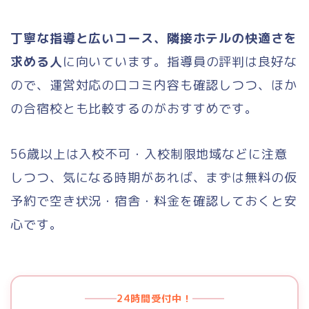
中型二種
丁寧な指導と広いコース、隣接ホテルの快適さを
大型二種
求める人
に向いています。指導員の評判は良好な
ので、運営対応の口コミ内容も確認しつつ、ほか
牽引・大特
の合宿校とも比較するのがおすすめです。
仮免許
56歳以上は入校不可・入校制限地域などに注意
料金が安い順
しつつ、気になる時期があれば、まずは無料の仮
予約で空き状況・宿舎・料金を確認しておくと安
出発地（エリア）別
心です。
都道府県別
教習所の口コミ
24時間受付中！