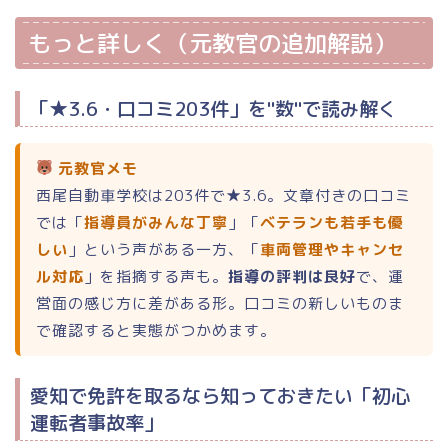
もっと詳しく（元教官の追加解説）
「★3.6・口コミ203件」を"数"で読み解く
元教官メモ
西尾自動車学校は203件で★3.6。文章付きの口コミ
では「
指導員がみんな丁寧
」「
ベテランも若手も優
しい
」という声がある一方、「
車両管理やキャンセ
ル対応
」を指摘する声も。
指導の評判は良好
で、運
営面の感じ方に差がある形。口コミの新しいものま
で確認すると実態がつかめます。
愛知で免許を取るなら知っておきたい「初心
運転者事故率」