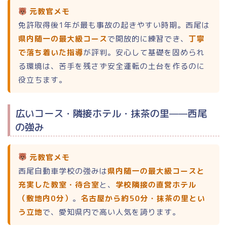
元教官メモ
免許取得後1年が最も事故の起きやすい時期。西尾は
県内随一の最大級コース
で開放的に練習でき、
丁寧
で落ち着いた指導
が評判。安心して基礎を固められ
る環境は、苦手を残さず安全運転の土台を作るのに
役立ちます。
広いコース・隣接ホテル・抹茶の里——西尾
の強み
元教官メモ
西尾自動車学校の強みは
県内随一の最大級コースと
充実した教室・待合室
と、
学校隣接の直営ホテル
（敷地内0分）
。
名古屋から約50分・抹茶の里とい
う立地
で、愛知県内で高い人気を誇ります。