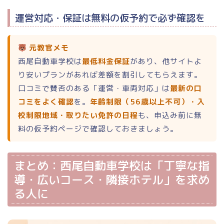
運営対応・保証は無料の仮予約で必ず確認を
元教官メモ
西尾自動車学校は
最低料金保証
があり、他サイトよ
り安いプランがあれば差額を割引してもらえます。
口コミで賛否のある「運営・車両対応」は
最新の口
コミをよく確認
を。
年齢制限（56歳以上不可）・入
校制限地域・取りたい免許の日程
も、申込み前に無
料の仮予約ページで確認しておきましょう。
まとめ：西尾自動車学校は「丁寧な指
導・広いコース・隣接ホテル」を求め
る人に