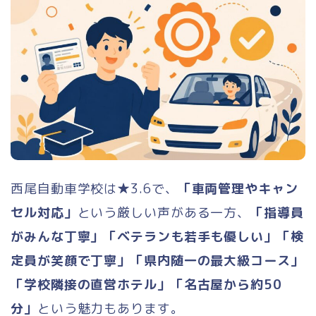
ホーム
ランキング
合宿免許 総合ランキング
西尾自動車学校は★3.6で、
「車両管理やキャン
普通二輪（バイク）
セル対応」
という厳しい声がある一方、
「指導員
がみんな丁寧」「ベテランも若手も優しい」「検
大型二輪
定員が笑顔で丁寧」「県内随一の最大級コース」
「学校隣接の直営ホテル」「名古屋から約50
小型二輪
分」
という魅力もあります。