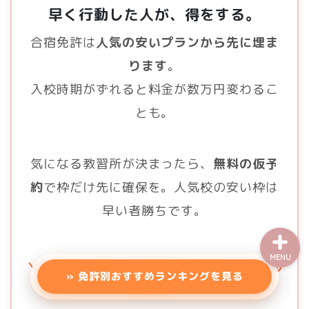
早く行動した人が、得をする。
エリアから探す（一覧）
合宿免許は
人気の安いプランから先に埋ま
東北地方
ります
。
入校時期がずれると料金が数万円変わるこ
甲信越
とも。
関東地方
気になる教習所が決まったら、
無料の仮予
バイク免許
約
で枠だけ先に確保を。人気校の安い枠は
早い者勝ちです。
MENU
＼仮予約は0円・仮予約期間中はキャンセル
» 免許別おすすめランキングを見る
料なし／