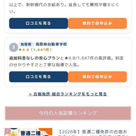
以上で、新幹線代の支給あり。延長しても費用が増えにく
合宿免許 総合ランキング
い。
普通二輪（バイク）
口コミを見る
無料で仮申込み
大型二輪
鳥取県自動車学校
鳥取県
3
★4.8（1,647件）
小型二輪
追加料金なしの安心プラン
と★4.8/1,647件の高評価。料金
の分かりやすさと丁寧な指導で人気。
中型二種
口コミを見る
無料で仮申込み
大型二種
» 合宿免許 総合ランキングをもっと見る
牽引・大特
今月の人気記事ランキング
仮免許
1
【2026年】普通二種免許の合宿お