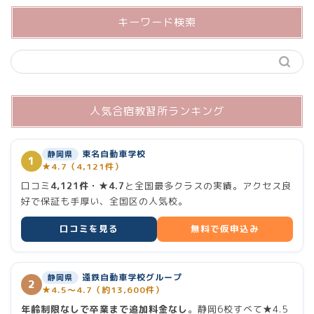
キーワード検索
人気合宿教習所ランキング
東名自動車学校
静岡県
1
★4.7（4,121件）
口コミ
4,121件・★4.7
と全国最多クラスの実績。アクセス良
好で保証も手厚い、全国区の人気校。
口コミを見る
無料で仮申込み
ホーム
遠鉄自動車学校グループ
静岡県
2
ランキング
★4.5〜4.7（約13,600件）
年齢制限なしで卒業まで追加料金なし
。静岡6校すべて★4.5