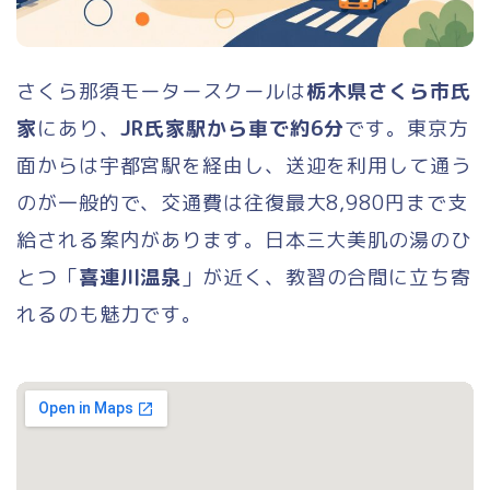
さくら那須モータースクールは
栃木県さくら市氏
家
にあり、
JR氏家駅から車で約6分
です。東京方
面からは宇都宮駅を経由し、送迎を利用して通う
のが一般的で、交通費は往復最大8,980円まで支
給される案内があります。日本三大美肌の湯のひ
とつ「
喜連川温泉
」が近く、教習の合間に立ち寄
れるのも魅力です。