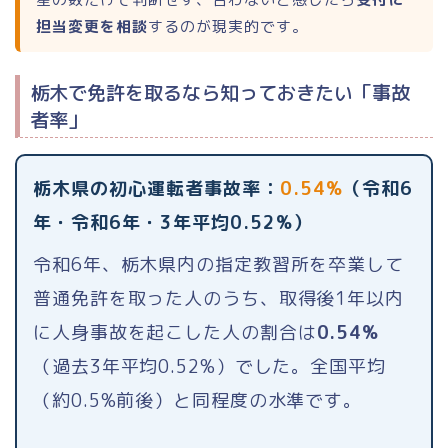
担当変更を相談
するのが現実的です。
栃木で免許を取るなら知っておきたい「事故
者率」
ホーム
ランキング
栃木県の初心運転者事故率：
0.54%
（令和6
年・令和6年・3年平均0.52%）
合宿免許 総合ランキング
令和6年、栃木県内の指定教習所を卒業して
普通免許を取った人のうち、取得後1年以内
普通二輪（バイク）
に人身事故を起こした人の割合は
0.54%
大型二輪
（過去3年平均0.52%）でした。全国平均
（約0.5%前後）と同程度の水準です。
小型二輪