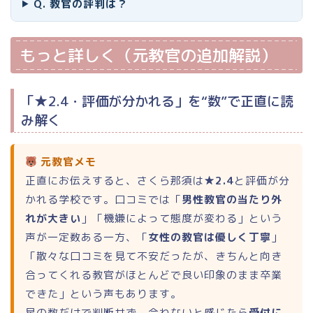
Q. 教官の評判は？
もっと詳しく（元教官の追加解説）
「★2.4・評価が分かれる」を“数”で正直に読
み解く
元教官メモ
正直にお伝えすると、さくら那須は
★2.4
と評価が分
かれる学校です。口コミでは「
男性教官の当たり外
れが大きい
」「機嫌によって態度が変わる」という
声が一定数ある一方、「
女性の教官は優しく丁寧
」
「散々な口コミを見て不安だったが、きちんと向き
合ってくれる教官がほとんどで良い印象のまま卒業
できた」という声もあります。
星の数だけで判断せず、合わないと感じたら
受付に