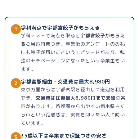
学科満点で宇都宮餃子がもらえる
1
学科テストで満点を取ると
宇都宮餃子がもらえ
る
ご当地特典つき。卒業後のアンケートのお礼
にも餃子が届いたというエピソードがあり、勉
強のモチベーションになったという卒業生もい
ます。
宇都宮駅経由・交通費は最大8,980円
2
東京方面からは宇都宮駅を経由して送迎を利用
でき、
交通費は往復最大8,980円まで支給
の案
内があります。首都圏から出やすい栃木県さく
ら市という距離感は、実費を抑えたい人に向い
ています。
35歳以下は卒業まで保証つきの安さ
3