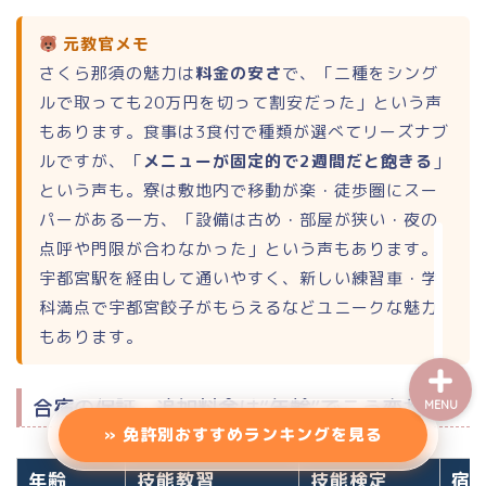
エリアから探す（一覧）
元教官メモ
さくら那須の魅力は
料金の安さ
で、「二種をシング
東北地方
ルで取っても20万円を切って割安だった」という声
もあります。食事は3食付で種類が選べてリーズナブ
甲信越
ルですが、「
メニューが固定的で2週間だと飽きる
」
という声も。寮は敷地内で移動が楽・徒歩圏にスー
関東地方
パーがある一方、「設備は古め・部屋が狭い・夜の
点呼や門限が合わなかった」という声もあります。
バイク免許
宇都宮駅を経由して通いやすく、新しい練習車・学
科満点で宇都宮餃子がもらえるなどユニークな魅力
もあります。
合宿の保証・追加料金は“年齢”でこう変わる
MENU
» 免許別おすすめランキングを見る
年齢
技能教習
技能検定
宿