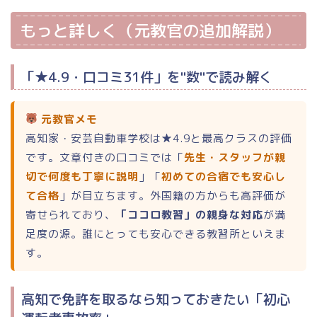
もっと詳しく（元教官の追加解説）
「★4.9・口コミ31件」を"数"で読み解く
元教官メモ
高知家・安芸自動車学校は★4.9と最高クラスの評価
です。文章付きの口コミでは「
先生・スタッフが親
切で何度も丁寧に説明
」「
初めての合宿でも安心し
て合格
」が目立ちます。外国籍の方からも高評価が
寄せられており、
「ココロ教習」の親身な対応
が満
足度の源。誰にとっても安心できる教習所といえま
す。
高知で免許を取るなら知っておきたい「初心