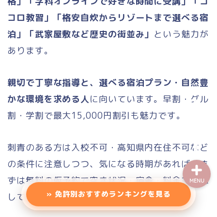
格」「学科オンラインで好きな時間に受講」「コ
エリアから探す（一覧）
コロ教習」「格安自炊からリゾートまで選べる宿
泊」「武家屋敷など歴史の街並み」
という魅力が
東北地方
あります。
甲信越
親切で丁寧な指導と、選べる宿泊プラン・自然豊
関東地方
かな環境を求める人
に向いています。早割・グル
割・学割で最大15,000円割引も魅力です。
バイク免許
刺青のある方は入校不可・高知県内在住不可など
の条件に注意しつつ、気になる時期があれば、ま
ずは無料の仮予約で空き状況・宿舎・料金を確認
MENU
» 免許別おすすめランキングを見る
しておくと安心です。