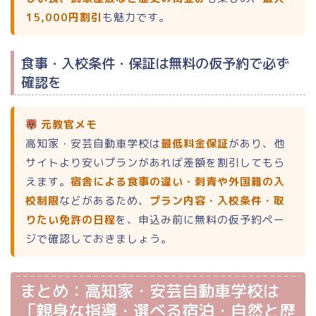
15,000円割引
も魅力です。
食事・入校条件・保証は無料の仮予約で必ず
確認を
ホーム
元教官メモ
ランキング
高知家・安芸自動車学校は
最低料金保証
があり、他
サイトより安いプランがあれば差額を割引してもら
合宿免許 総合ランキング
えます。
宿舎による食事の違い・刺青や外国籍の入
校制限
などがあるため、
プラン内容・入校条件・取
普通二輪（バイク）
りたい免許の日程
を、申込み前に無料の仮予約ペー
ジで確認しておきましょう。
大型二輪
まとめ：高知家・安芸自動車学校は
小型二輪
「親身な指導・選べる宿泊・自然と歴