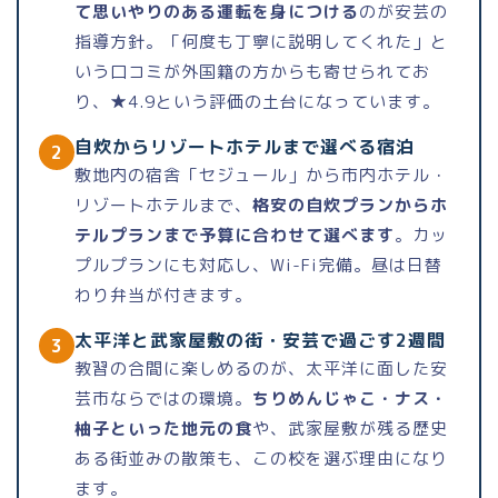
て思いやりのある運転を身につける
のが安芸の
指導方針。「何度も丁寧に説明してくれた」と
いう口コミが外国籍の方からも寄せられてお
り、★4.9という評価の土台になっています。
自炊からリゾートホテルまで選べる宿泊
2
敷地内の宿舎「セジュール」から市内ホテル・
リゾートホテルまで、
格安の自炊プランからホ
テルプランまで予算に合わせて選べます
。カッ
プルプランにも対応し、Wi-Fi完備。昼は日替
わり弁当が付きます。
太平洋と武家屋敷の街・安芸で過ごす2週間
3
教習の合間に楽しめるのが、太平洋に面した安
芸市ならではの環境。
ちりめんじゃこ・ナス・
柚子といった地元の食
や、武家屋敷が残る歴史
ある街並みの散策も、この校を選ぶ理由になり
ます。