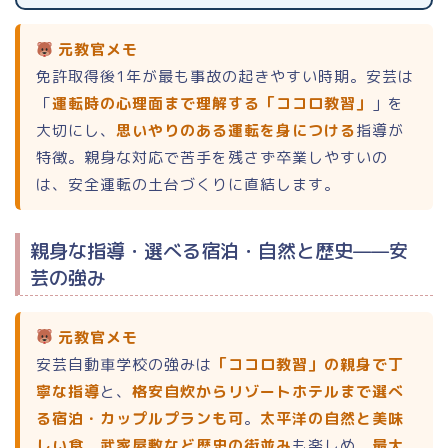
元教官メモ
免許取得後1年が最も事故の起きやすい時期。安芸は
「
運転時の心理面まで理解する「ココロ教習」
」を
大切にし、
思いやりのある運転を身につける
指導が
特徴。親身な対応で苦手を残さず卒業しやすいの
は、安全運転の土台づくりに直結します。
親身な指導・選べる宿泊・自然と歴史——安
芸の強み
元教官メモ
安芸自動車学校の強みは
「ココロ教習」の親身で丁
寧な指導
と、
格安自炊からリゾートホテルまで選べ
る宿泊・カップルプランも可
。
太平洋の自然と美味
しい食、武家屋敷など歴史の街並み
も楽しめ、
最大