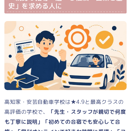
史」を求める人に
中型二種
大型二種
牽引・大特
仮免許
料金が安い順
出発地（エリア）別
高知家・安芸自動車学校は★4.9と最高クラスの
都道府県別
高評価の学校で、
「先生・スタッフが親切で何度
教習所の口コミ
も丁寧に説明」「初めての合宿でも安心して合