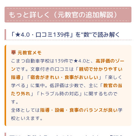
もっと詳しく（元教官の追加解説）
「★4.0・口コミ139件」を"数"で読み解く
元教官メモ
こまつ自動車学校は139件で★4.0と、
高評価のゾー
ン
です。文章付きの口コミは「
親切で分かりやすい
指導
」「
宿舎がきれい・食事がおいしい
」「楽しく
学べる」に集中。低評価は少数で、主に「
教官の当
たり外れ
」「トラブル時の対応」に関するもので
す。
全体としては
指導・設備・食事のバランスが良い
学
校といえます。