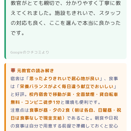
教官がとても親切で、分かりやすく丁寧に教
えてくれました。施設もきれいで、スタッフ
の対応も良く、ここを選んで本当に良かった
です。
Googleのクチコミより
元教官の読み解き
宿舎は「
思ったよりきれいで居心地が良い
」、食事
は「
栄養バランスがよく毎日違う献立でおいしい
」
と好評。
校内宿舎で移動が楽・全面禁煙・貸自転車
無料・コンビニ徒歩1分
と環境も便利です。
注意点は
食事が昼・夕の2食（朝は各自、日曜昼・祝
日は食事なしで現金支給）
であること。朝食や日祝
の食事は自分で用意する前提で準備しておくと安心