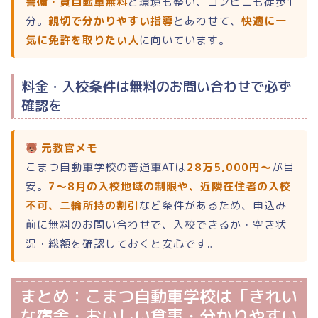
警備・貸自転車無料
と環境も整い、コンビニも徒歩1
分。
親切で分かりやすい指導
とあわせて、
快適に一
気に免許を取りたい人
に向いています。
料金・入校条件は無料のお問い合わせで必ず
ホーム
確認を
ランキング
元教官メモ
こまつ自動車学校の普通車ATは
28万5,000円〜
が目
合宿免許 総合ランキング
安。
7〜8月の入校地域の制限や、近隣在住者の入校
不可、二輪所持の割引
など条件があるため、申込み
普通二輪（バイク）
前に無料のお問い合わせで、入校できるか・空き状
況・総額を確認しておくと安心です。
大型二輪
小型二輪
まとめ：こまつ自動車学校は「きれい
な宿舎・おいしい食事・分かりやすい