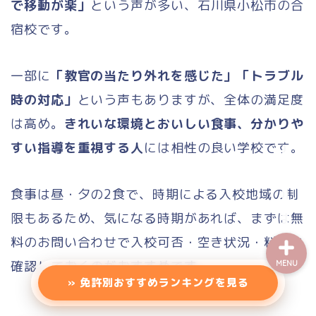
で移動が楽」
という声が多い、石川県小松市の合
エリアから探す（一覧）
宿校です。
東北地方
一部に
「教官の当たり外れを感じた」「トラブル
甲信越
時の対応」
という声もありますが、全体の満足度
は高め。
きれいな環境とおいしい食事、分かりや
関東地方
すい指導を重視する人
には相性の良い学校です。
バイク免許
食事は昼・夕の2食で、時期による入校地域の制
限もあるため、気になる時期があれば、まずは無
料のお問い合わせで入校可否・空き状況・料金を
確認しておくのがおすすめです。
MENU
» 免許別おすすめランキングを見る