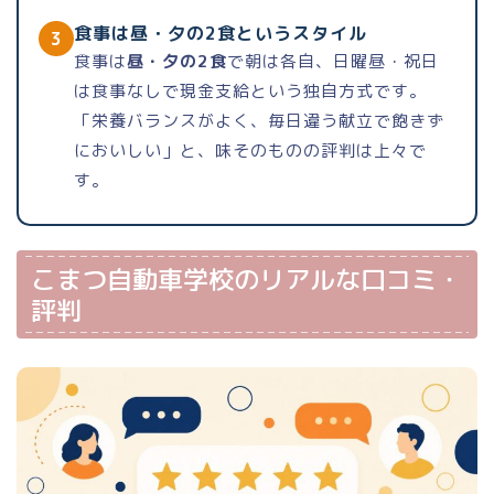
食事は昼・夕の2食というスタイル
3
食事は
昼・夕の2食
で朝は各自、日曜昼・祝日
は食事なしで現金支給という独自方式です。
「栄養バランスがよく、毎日違う献立で飽きず
においしい」と、味そのものの評判は上々で
す。
こまつ自動車学校のリアルな口コミ・
評判