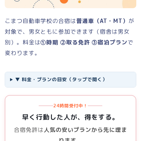
こまつ自動車学校の合宿は
普通車（AT・MT）
が
対象で、男女ともに参加できます（宿舎は男女
別）。料金は
①時期 ②取る免許 ③宿泊プラン
で
変わります。
▼ 料金・プランの目安（タップで開く）
24時間受付中！
早く行動した人が、得をする。
合宿免許は
人気の安いプランから先に埋ま
ります
。