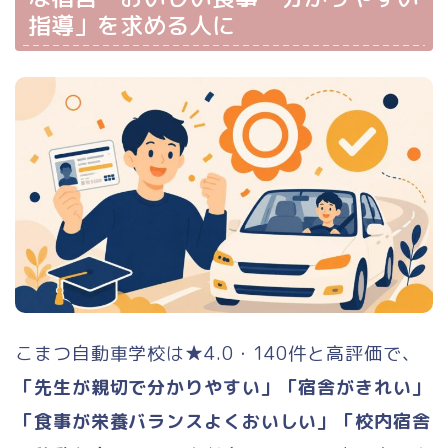
中型二種
指導」を求める人に
大型二種
牽引・大特
仮免許
料金が安い順
出発地（エリア）別
こまつ自動車学校は★4.0・140件と高評価で、
都道府県別
「先生が親切で分かりやすい」「宿舎がきれい」
教習所の口コミ
「食事が栄養バランスよくおいしい」「校内宿舎