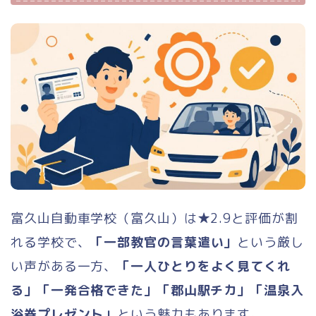
ホーム
ランキング
合宿免許 総合ランキング
普通二輪（バイク）
富久山自動車学校（富久山）は★2.9と評価が割
れる学校で、
「一部教官の言葉遣い」
という厳し
大型二輪
い声がある一方、
「一人ひとりをよく見てくれ
る」「一発合格できた」「郡山駅チカ」「温泉入
小型二輪
浴券プレゼント」
という魅力もあります。