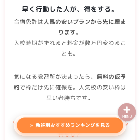
エリアから探す（一覧）
早く行動した人が、得をする。
合宿免許は
人気の安いプランから先に埋ま
東北地方
ります
。
甲信越
入校時期がずれると料金が数万円変わるこ
とも。
関東地方
バイク免許
気になる教習所が決まったら、
無料の仮予
約
で枠だけ先に確保を。人気校の安い枠は
早い者勝ちです。
MENU
＼仮予約は0円・仮予約期間中はキャンセル
» 免許別おすすめランキングを見る
料なし／