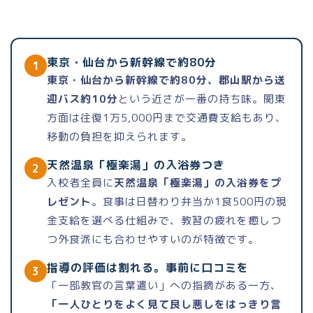
東京・仙台から新幹線で約80分
1
東京・仙台から新幹線で約80分、郡山駅から送
迎バス約10分
という近さが一番の持ち味。関東
方面は往復1万5,000円まで交通費支給もあり、
移動の負担を抑えられます。
天然温泉「極楽湯」の入浴券つき
2
入校者全員に
天然温泉「極楽湯」の入浴券をプ
レゼント
。食事は日替わり弁当か1食500円の現
金支給を選べる仕組みで、教習の疲れを癒しつ
つ外食派にも合わせやすいのが特徴です。
指導の評価は割れる。事前に口コミを
3
「一部教官の言葉遣い」への指摘がある一方、
「一人ひとりをよく見て良し悪しをはっきり言