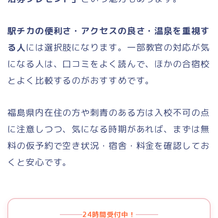
中型二種
駅チカの便利さ・アクセスの良さ・温泉を重視す
大型二種
る人
には選択肢になります。一部教官の対応が気
になる人は、口コミをよく読んで、ほかの合宿校
牽引・大特
とよく比較するのがおすすめです。
仮免許
福島県内在住の方や刺青のある方は入校不可の点
料金が安い順
に注意しつつ、気になる時期があれば、まずは無
料の仮予約で空き状況・宿舎・料金を確認してお
出発地（エリア）別
くと安心です。
都道府県別
教習所の口コミ
24時間受付中！