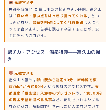
元教官メモ
免許取得後1年が最も事故の起きやすい時期。富久山
は「
良い点・悪い点をはっきり言ってくれる
」とい
う声があり、
課題を明確にしてくれる指導
は人によ
っては合います。苦手を残さず卒業することが、安
全運転への近道です。
駅チカ・アクセス・温泉特典——富久山の強
み
元教官メモ
富久山の強みは
郡山駅から送迎10分・新幹線で東
京/仙台から約80分
という抜群のアクセスです。
天
然温泉「極楽湯」入浴券のプレゼント
や、
1食500円
の現金支給を選べる食事
など、便利でフレキシブル
な点が魅力。短時間で行き来したい人に向いていま