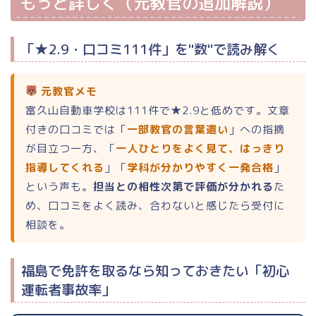
もっと詳しく（元教官の追加解説）
「★2.9・口コミ111件」を"数"で読み解く
元教官メモ
富久山自動車学校は111件で★2.9と低めです。文章
付きの口コミでは「
一部教官の言葉遣い
」への指摘
が目立つ一方、「
一人ひとりをよく見て、はっきり
指導してくれる
」「
学科が分かりやすく一発合格
」
という声も。
担当との相性次第で評価が分かれる
た
め、口コミをよく読み、合わないと感じたら受付に
相談を。
福島で免許を取るなら知っておきたい「初心
運転者事故率」