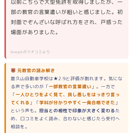
以前こちらで大型免許を取得しましたが、一
部の教官の言葉遣いが粗いと感じました。初
対面でぞんざいな呼ばれ方をされ、戸惑った
場面がありました。
Googleのクチコミより
元教官の読み解き
富久山自動車学校は★2.9と評価が割れます。気にな
る声で多いのが「
一部教官の言葉遣い
」。一方で
「
一人ひとりをよく見て、良し悪しをはっきり言っ
てくれる
」「
学科が分かりやすく一発合格できた
」
という声も。
担当との相性で印象が大きく変わる
た
め、口コミをよく読み、合わないと感じたら受付へ
相談を。